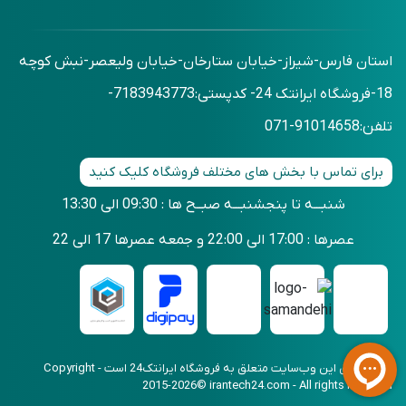
استان فارس-شیراز-خیابان ستارخان-خیابان ولیعصر-نبش کوچه
18-فروشگاه ایرانتک 24- کدپستی:7183943773-
تلفن:91014658-071
برای تماس با بخش های مختلف فروشگاه کلیک کنید
شنبـــه تا پنجشنبـــه صبــح ها : 09:30 الی 13:30
عصرها : 17:00 الی 22:00 و جمعه عصرها 17 الی 22
کلیه حقوق این وب‌سایت متعلق به فروشگاه ایرانتک24 است - Copyright
2015-2026© irantech24.com - All rights reserved