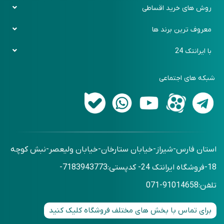
پیگیری سفارش
روش های خرید اقساطی
رویه بازگرداندن کالا
باشگاه مشتریان
دیجی پی
معروف ترین برند ها
روش های ارسال کالا
فرم سفارش کالا
اسنپ پی
ایکیا (Ikea)
با ایرانتک 24
پرسش های متداول
فرم برگشت خرید
زرین پلاس
بنج (Bange)
تماس با ما
اقساطی حضوری
شبکه های اجتماعی
شیائومی (Xiaomi)
درباره ما
اقساطی بدون ضمانت
آرکتیک هانتر (Arctic Hunter)
وبلاگ
استان فارس-شیراز-خیابان ستارخان-خیابان ولیعصر-نبش کوچه
18-فروشگاه ایرانتک 24- کدپستی:7183943773-
تلفن:91014658-071
برای تماس با بخش های مختلف فروشگاه کلیک کنید