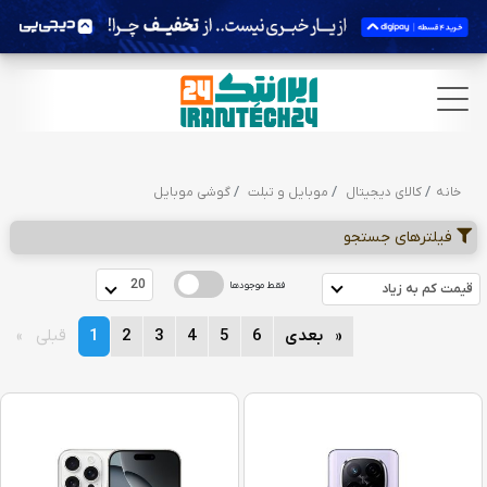
خانه
کالای دیجیتال
موبایل و تبلت
گوشی موبایل
فیلترهای جستجو
 20 
فقط موجودها
 قیمت کم به زیاد  
page
بعدی
page
6
page
5
page
4
page
3
page
2
You're
1
page
قبلی
on
page