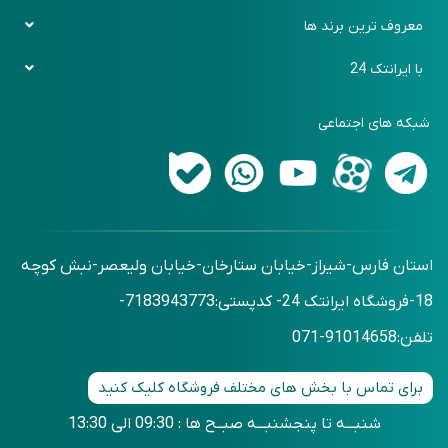
رویه بازگرداندن کالا
باشگاه مشتریان
دیجی پی
معروف ترین برند ها
روش های ارسال کالا
فرم سفارش کالا
اسنپ پی
ایکیا (Ikea)
با ایرانتک 24
پرسش های متداول
فرم برگشت خرید
زرین پلاس
بنج (Bange)
تماس با ما
اقساطی حضوری
شبکه های اجتماعی
شیائومی (Xiaomi)
درباره ما
اقساطی بدون ضمانت
آرکتیک هانتر (Arctic Hunter)
وبلاگ
استان فارس-شیراز-خیابان ستارخان-خیابان ولیعصر-نبش کوچه
18-فروشگاه ایرانتک 24- کدپستی:7183943773-
تلفن:91014658-071
برای تماس با بخش های مختلف فروشگاه کلیک کنید
شنبـــه تا پنجشنبـــه صبــح ها : 09:30 الی 13:30