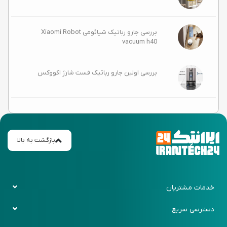
بررسی جارو رباتیک شیائومی Xiaomi Robot
vacuum h40
بررسی اولین جارو رباتیک فست شارژ اکووکس
بازگشت به بالا
خدمات مشتریان
قوانین و ضوابط
دسترسی سریع
حریم خصوصی
پیگیری سفارش