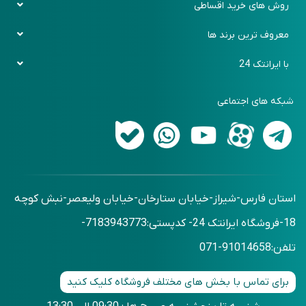
روش های خرید اقساطی
رویه بازگرداندن کالا
باشگاه مشتریان
دیجی پی
معروف ترین برند ها
روش های ارسال کالا
فرم سفارش کالا
اسنپ پی
ایکیا (Ikea)
با ایرانتک 24
پرسش های متداول
فرم برگشت خرید
زرین پلاس
بنج (Bange)
تماس با ما
اقساطی حضوری
شبکه های اجتماعی
شیائومی (Xiaomi)
درباره ما
اقساطی بدون ضمانت
آرکتیک هانتر (Arctic Hunter)
وبلاگ
استان فارس-شیراز-خیابان ستارخان-خیابان ولیعصر-نبش کوچه
18-فروشگاه ایرانتک 24- کدپستی:7183943773-
تلفن:91014658-071
برای تماس با بخش های مختلف فروشگاه کلیک کنید