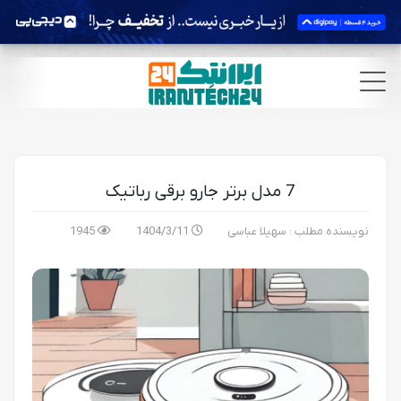
7 مدل برتر جارو برقی رباتیک
نویسنده مطلب : سهیلا عباسی
1404/3/11
1945