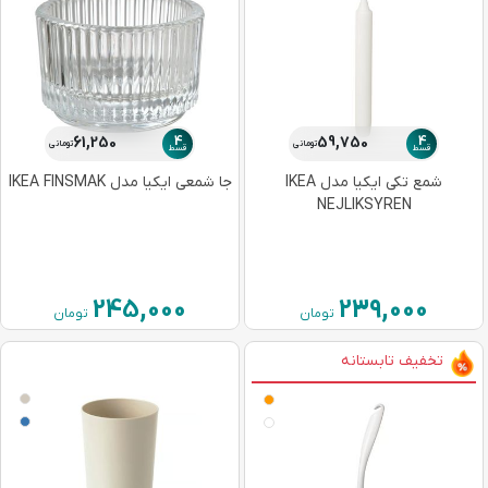
4
4
61,250
59,750
تومانی
تومانی
قسط
قسط
شمع تکی ایکیا مدل IKEA
جا شمعی ایکیا مدل IKEA FINSMAK
NEJLIKSYREN
245,000
239,000
تومان
تومان
تخفیف تابستانه