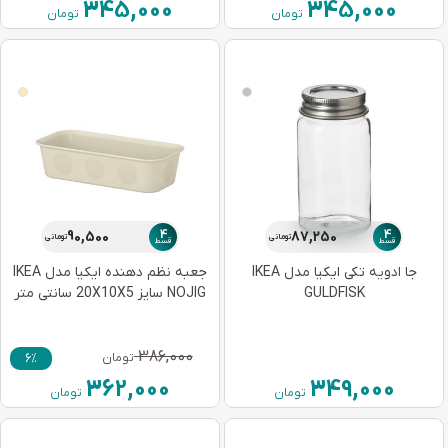
345,000
345,000
تومان
تومان
4
4
90,500
87,250
تومانی
تومانی
قسط
قسط
جا ادویه تکی ایکیا مدل IKEA
جعبه نظم دهنده ایکیا مدل IKEA
GULDFISK
NOJIG سایز 20X10X5 سانتی متر
386,000
تومان
6%
362,000
349,000
تومان
تومان