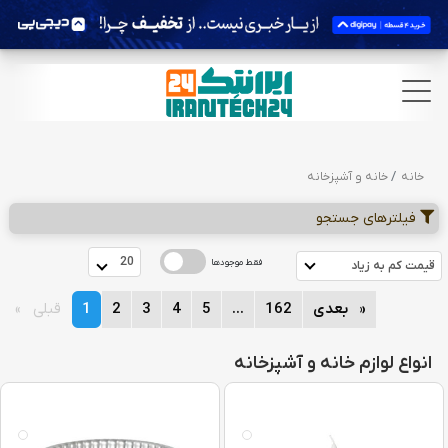
خانه
خانه و آشپزخانه
فیلترهای جستجو
 20 
فقط موجودها
 قیمت کم به زیاد  
page
بعدی
page
162
page
...
page
5
page
4
page
3
page
2
You're
1
page
قبلی
on
انواع لوازم خانه و آشپزخانه
page