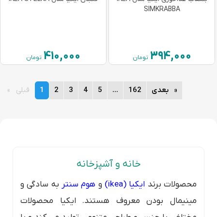
SIMKRABBA
410,000
394,000
تومان
تومان
page
بعدی
page
162
page
...
page
5
page
4
page
3
page
2
You're
1
page
قبلی
on
page
خانه و آشپزخانه
محصولات برند
ایکیا (ikea)
و
هوم سنتر
به سادگی و
مینیمال بودن معروف هستند. ایکیا محصولات