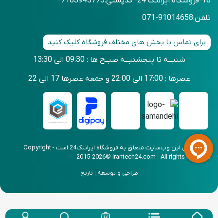
18-فروشگاه ایرانتک 24- کدپستی:7183943773-
تلفن:91014658-071
برای تماس با بخش های مختلف فروشگاه کلیک کنید
شنبـــه تا پنجشنبـــه صبــح ها : 09:30 الی 13:30
عصرها : 17:00 الی 22:00 و جمعه عصرها 17 الی 22
کلیه حقوق این وب‌سایت متعلق به فروشگاه ایرانتک24 است - Copyright
2015-2026© irantech24.com - All rights reserved
طراحی و توسعه : نارنج