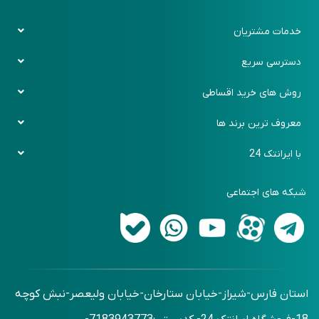
خدمات مشتریان
قوانین و ضوابط
دسترسی سریع
حریم خصوصی
پیگیری سفارش
روش های خرید اقساطی
رویه بازگرداندن کالا
باشگاه مشتریان
دیجی پی
معروف ترین برند ها
روش های ارسال کالا
فرم سفارش کالا
اسنپ پی
ایکیا (Ikea)
با ایرانتک 24
پرسش های متداول
فرم برگشت خرید
زرین پلاس
بنج (Bange)
تماس با ما
اقساطی حضوری
شبکه های اجتماعی
شیائومی (Xiaomi)
درباره ما
اقساطی بدون ضمانت
آرکتیک هانتر (Arctic Hunter)
وبلاگ
استان فارس-شیراز-خیابان ستارخان-خیابان ولیعصر-نبش کوچه