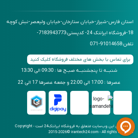
استان فارس-شیراز-خیابان ستارخان-خیابان ولیعصر-نبش کوچه
18-فروشگاه ایرانتک 24- کدپستی:7183943773-
تلفن:91014658-071
برای تماس با بخش های مختلف فروشگاه کلیک کنید
شنبـــه تا پنجشنبـــه صبــح ها : 09:30 الی 13:30
عصرها : 17:00 الی 22:00 و جمعه عصرها 17 الی 22
کلیه حقوق این وب‌سایت متعلق به فروشگاه ایرانتک24 است - Copyright
2015-2026© irantech24.com - All rights reserved