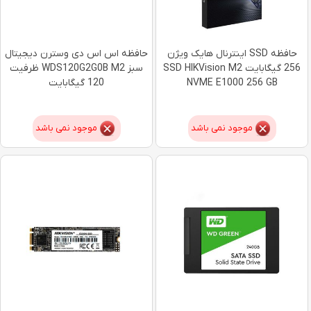
حافظه SSD اینترنال هایک ویژن
حافظه اس اس دی وسترن دیجیتال
256 گیگابایت SSD HIKVision M2
سبز WDS120G2G0B M2 ظرفیت
NVME E1000 256 GB
120 گیگابایت
موجود نمی باشد
موجود نمی باشد