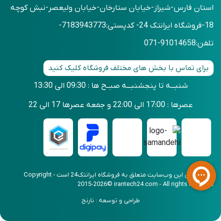
استان فارس-شیراز-خیابان ستارخان-خیابان ولیعصر-نبش کوچه
18-فروشگاه ایرانتک 24- کدپستی:7183943773-
تلفن:91014658-071
برای تماس با بخش های مختلف فروشگاه کلیک کنید
شنبـــه تا پنجشنبـــه صبــح ها : 09:30 الی 13:30
عصرها : 17:00 الی 22:00 و جمعه عصرها 17 الی 22
کلیه حقوق این وب‌سایت متعلق به فروشگاه ایرانتک24 است - Copyright
2015-2026© irantech24.com - All rights reserved
طراحی و توسعه : نارنج