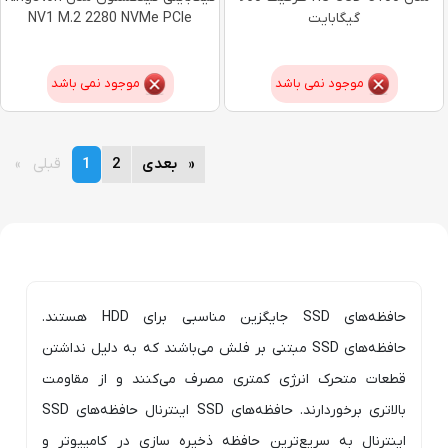
گیگابایت
NV1 M.2 2280 NVMe PCIe
موجود نمی باشد
موجود نمی باشد
page
بعدی
page
2
You're
1
page
قبلی
on
page
حافظه‌های SSD جایگزین مناسبی برای HDD هستند.
حافظه‌های SSD مبتنی بر فلش می‌باشند که به دلیل نداشتن
قطعات متحرک انرژی کمتری مصرف می‌کنند و از مقاومت
بالاتری برخوردارند. حافظه‌های SSD اینترنال حافظه‌های SSD
اینترنال به سریع‌ترین حافظه ذخیره سازی در کامپیوتر و