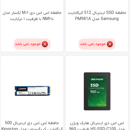
حافظه SSD اینترنال 512 گیگابایت
حافظه اس اس دی M.۲ لکسار مدل
Samsung مدل PM981A
NM۶۱۰ با ظرفیت ۱ ترابایت
موجود نمی باشد
موجود نمی باشد
اس اس دی اینترنال هایک ویژن
حافظه اس اس دی اینترنال 500
مدل HS-SSD-C100 ظرفیت 960
گیگابایتی کینگستون مدل Kingston