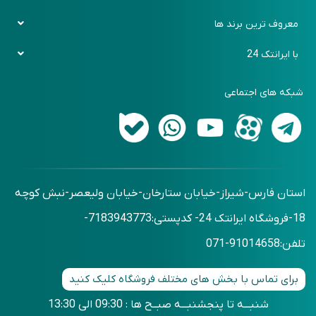
رویه بازگرداندن کالا
باشگاه مشتریان
دیجی پی
معروف ترین برند ها
روش های ارسال کالا
فرم سفارش کالا
اسنپ پی
ایکیا (Ikea)
با ایرانتک 24
پرسش های متداول
فرم برگشت خرید
زرین پلاس
بنج (Bange)
تماس با ما
اقساطی حضوری
شبکه های اجتماعی
شیائومی (Xiaomi)
درباره ما
اقساطی بدون ضمانت
آرکتیک هانتر (Arctic Hunter)
وبلاگ
استان فارس-شیراز-خیابان ستارخان-خیابان ولیعصر-نبش کوچه
18-فروشگاه ایرانتک 24- کدپستی:7183943773-
تلفن:91014658-071
برای تماس با بخش های مختلف فروشگاه کلیک کنید
شنبـــه تا پنجشنبـــه صبــح ها : 09:30 الی 13:30