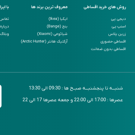
روش های خرید اقساطی
معروف ترین برند ها
با ایرا
دیجی پی
ایکیا (Ikea)
تماس ب
اسنپ پی
بنج (Bange)
درباره 
زرین پلاس
شیائومی (Xiaomi)
وبلاگ
اقساطی حضوری
آرکتیک هانتر (Arctic Hunter)
اقساطی بدون ضمانت
شنبـــه تا پنجشنبـــه صبــح ها : 09:30 الی 13:30
عصرها : 17:00 الی 22:00 و جمعه عصرها 17 الی 22