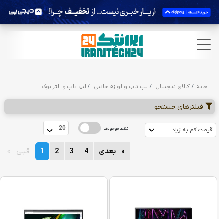
خانه
کالای دیجیتال
لپ تاپ و لوازم جانبی
لپ تاپ و الترابوک
فیلترهای جستجو
 20 
فقط موجودها
 قیمت کم به زیاد  
page
بعدی
page
4
page
3
page
2
You're
1
page
قبلی
on
page