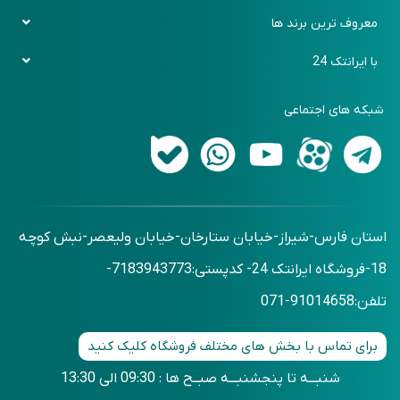
رویه بازگرداندن کالا
باشگاه مشتریان
دیجی پی
معروف ترین برند ها
روش های ارسال کالا
فرم سفارش کالا
اسنپ پی
ایکیا (Ikea)
با ایرانتک 24
پرسش های متداول
فرم برگشت خرید
زرین پلاس
بنج (Bange)
تماس با ما
اقساطی حضوری
شبکه های اجتماعی
شیائومی (Xiaomi)
درباره ما
اقساطی بدون ضمانت
آرکتیک هانتر (Arctic Hunter)
وبلاگ
استان فارس-شیراز-خیابان ستارخان-خیابان ولیعصر-نبش کوچه
18-فروشگاه ایرانتک 24- کدپستی:7183943773-
تلفن:91014658-071
برای تماس با بخش های مختلف فروشگاه کلیک کنید
شنبـــه تا پنجشنبـــه صبــح ها : 09:30 الی 13:30