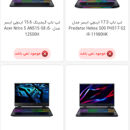
لپ تاپ 17.3 اینچی ایسر مدل
لپ تاپ گیمینگ 15.6 اینچی ایسر
Predator Helios 500 PH517-52
مدل Acer Nitro 5 AN515-58 i5-
12500H
i9-11980HK
موجود نمی باشد
موجود نمی باشد