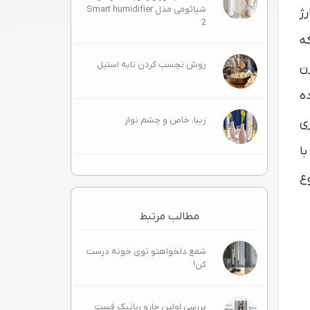
شیائومی مدل Smart humidifier
شارژ
2
ی 4 چراغ است که
روش نچسب کردن تابه استیل
ن
ه
زیبا، خاص و چشم‌ نواز
ری
 شارژ می شوند، اما 2 باتری با
وع
مطالب مرتبط
شمع دلخواهتو توی خونه درست
کن!
بررسی اولین جارو رباتیک فست