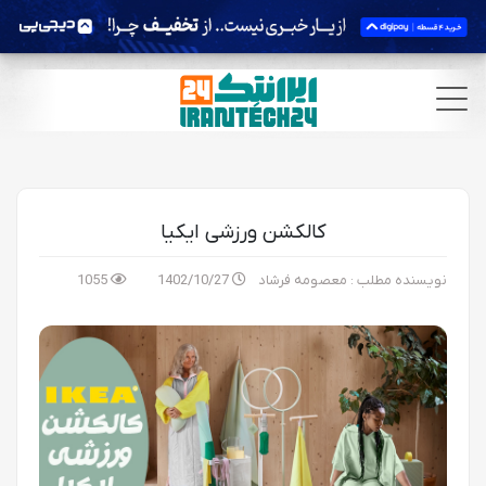
کالکشن ورزشی ایکیا
نویسنده مطلب : معصومه فرشاد
1402/10/27
1055