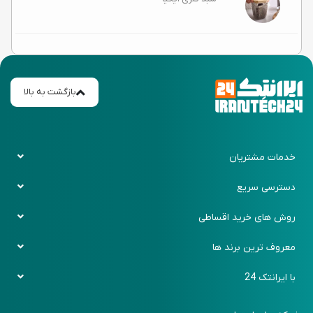
بازگشت به بالا
خدمات مشتریان
قوانین و ضوابط
دسترسی سریع
حریم خصوصی
پیگیری سفارش
روش های خرید اقساطی
رویه بازگرداندن کالا
باشگاه مشتریان
دیجی پی
معروف ترین برند ها
روش های ارسال کالا
فرم سفارش کالا
اسنپ پی
ایکیا (Ikea)
با ایرانتک 24
پرسش های متداول
فرم برگشت خرید
زرین پلاس
بنج (Bange)
تماس با ما