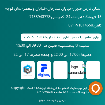
استان فارس-شیراز-خیابان ستارخان-خیابان ولیعصر-نبش کوچه
18-فروشگاه ایرانتک 24- کدپستی:7183943773-
تلفن:91014658-071
برای تماس با بخش های مختلف فروشگاه کلیک کنید
شنبـــه تا پنجشنبـــه صبــح ها : 09:30 الی 13:30
عصرها : 17:00 الی 22:00 و جمعه عصرها 17 الی 22
کلیه حقوق این وب‌سایت متعلق به فروشگاه ایرانتک24 است - Copyright
2015-2026© irantech24.com - All rights reserved
طراحی و توسعه : نارنج