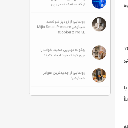
از کد تخفیف دیجی پی
وه
رونمایی از زودپز هوشمند
شیائومی Mijia Smart Pressure
Cooker 2 Pro 5L!
قهوه‌ساز کوچک برای فضاهای کوچک با مخزن جداشدنی 700
چگونه بهترین محیط خواب را
برای کودک خود ایجاد کنید!
ه راحتی
رونمایی از جدیدترین هواپز
شیائومی!
 یا
ملاً
قهوه نسپرسو OriginalLine (نه