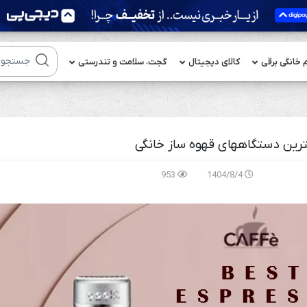
م خانگی برقی
کالای دیجیتال
گجت، سلامت و تندرستی
953
1404/8/4