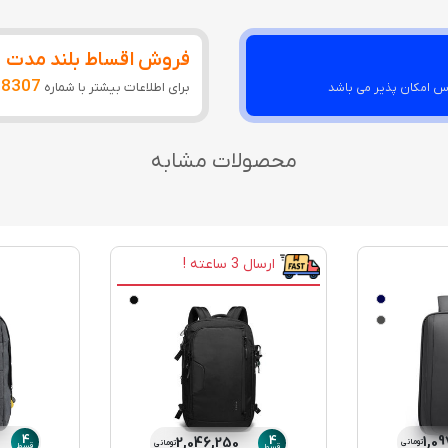
فروش اقساط بلند مدت
28307
برای اطلاعات بیشتر با شماره
س امکان پذیر می باشد
محصولات مشابه
ارسال 3 ساعته !
4
1,0
4
2,046,250
تومانی
تومانی
قسط
قسط