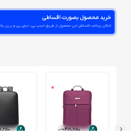
خرید محصول بصورت اقساطی
امکان پرداخت اقساطی این محصول از طریق اسنپ پی، دیجی پی و زرین پلا
4
4
97,250
418,750
تومانی
قسط
قسط