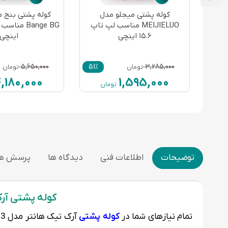
 مدل
کوله پشتی میجلو مدل
Arctic Hunt مناسب
MEIJIELUO مناسب لپ تاپ
۱۵.۶ اینچی
اینچی
5,650,000
51%
3,285,000
36%
تومان
تومان
,180,000
1,595,000
ن
تومان
توضیحات
اطلاعات فنی
دیدگاه ها
پرسش ها
کوله پشتی آرک تیک هانتر مدل 0483
تمام نیازهای شما در
کوله پشتی