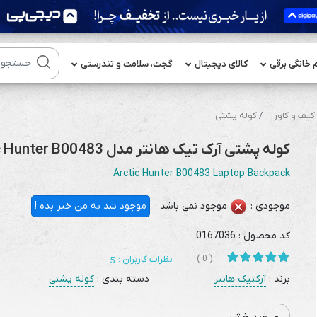
م خانگی برقی
کالای دیجیتال
گجت، سلامت و تندرستی
یف و کاور
کوله پشتی
کوله پشتی آرک تیک هانتر مدل Arctic Hunter B00483 مناسب لپ تاپ 17.3 اینچی
Arctic Hunter B00483 Laptop Backpack
موجودی :
موجود نمی باشد
موجود شد به من خبر بده !
کد محصول :
0167036
( 0 )
نظرات کاربران :
5
برند :
آرکتیک هانتر
دسته بندی :
کوله پشتی