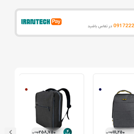
091722
در تماس باشید
4
258,750
111,250
تومانی
تومانی
قسط