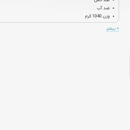
ضد خش
ضد آب
وزن 1040 گرم
دارای ظرفیت 21 لیتر
+ بیشتر
نوع پارچه پلی استر با تراکم بالا
ابعاد کوله پشتی:17×28×45 سانتی متر
قابلیت جداسازی و تبدیل به 3 کیف مجزا